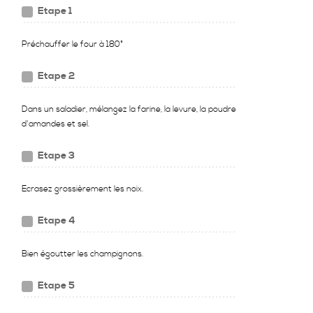
Etape 1
Préchauffer le four à 180°
Etape 2
Dans un saladier, mélangez la farine, la levure, la poudre
d'amandes et sel.
Etape 3
Ecrasez grossièrement les noix.
Etape 4
Bien égoutter les champignons.
Etape 5