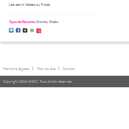
Les servir tièdes ou froids.
Type de Recette:
Entrée
,
Vidéo
Save
l
l
Mentions légales
Plan du site
Contact
Copyright 2014 ANICC. Tous droits réservés.