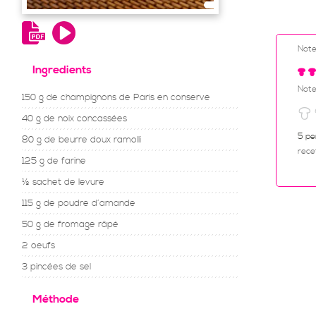
Not
Ingredients
Note
150 g de champignons de Paris en conserve
40 g de noix concassées
5 pe
80 g de beurre doux ramolli
rece
125 g de farine
½ sachet de levure
115 g de poudre d’amande
50 g de fromage râpé
2 oeufs
3 pincées de sel
Méthode