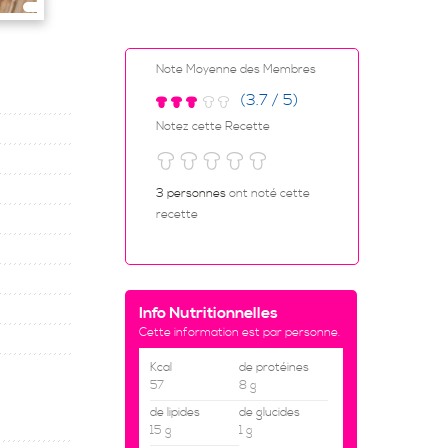
Note Moyenne des Membres
(3.7 / 5)
Notez cette Recette
3 personnes
ont noté cette
recette
Info Nutritionnelles
Cette information est par personne.
Kcal
de protéines
57
8 g
de lipides
de glucides
15 g
1 g