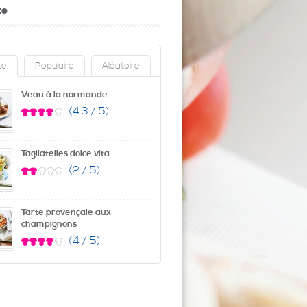
te
te
Populaire
Aléatoire
Veau à la normande
(4.3 / 5)
Tagliatelles dolce vita
(2 / 5)
Tarte provençale aux
champignons
(4 / 5)