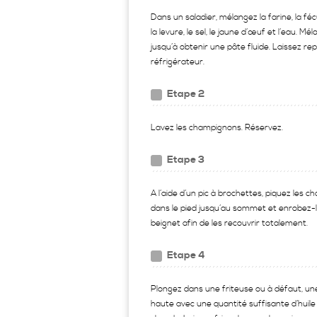
Dans un saladier, mélangez la farine, la féc
la levure, le sel, le jaune d’œuf et l’eau. Mé
jusqu’à obtenir une pâte fluide. Laissez re
réfrigérateur.
Etape 2
Lavez les champignons. Réservez.
Etape 3
A l’aide d’un pic à brochettes, piquez les 
dans le pied jusqu’au sommet et enrobez-
beignet afin de les recouvrir totalement.
Etape 4
Plongez dans une friteuse ou à défaut, un
haute avec une quantité suffisante d’huile 