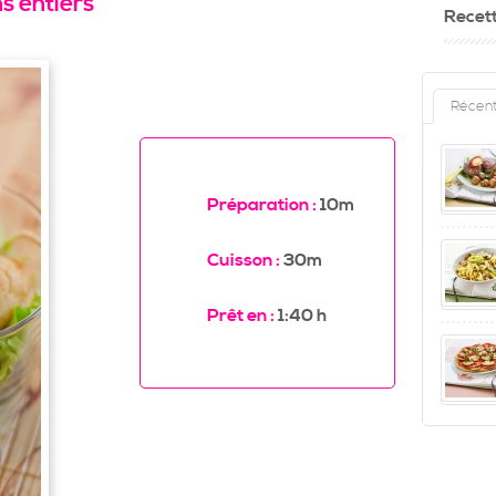
s entiers
Recet
Récen
Préparation :
10m
Cuisson :
30m
Prêt en :
1:40 h