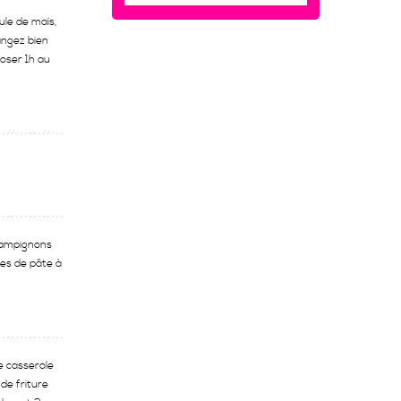
ule de maïs,
langez bien
poser 1h au
champignons
les de pâte à
e casserole
de friture