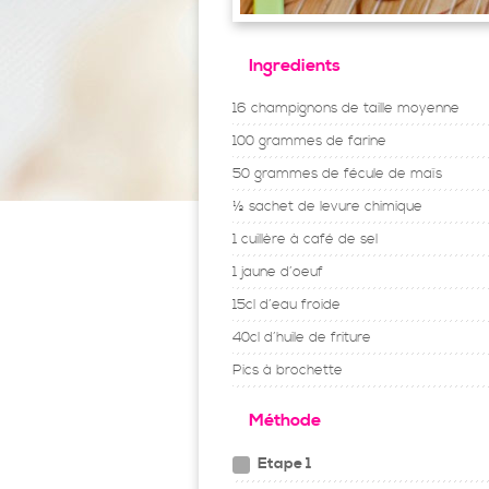
Ingredients
16 champignons de taille moyenne
100 grammes de farine
50 grammes de fécule de maïs
½ sachet de levure chimique
1 cuillère à café de sel
1 jaune d’oeuf
15cl d’eau froide
40cl d’huile de friture
Pics à brochette
Méthode
Etape 1