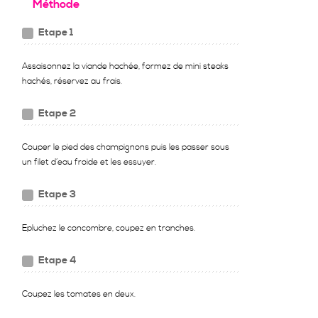
Méthode
Etape 1
Assaisonnez la viande hachée, formez de mini steaks
hachés, réservez au frais.
Etape 2
Couper le pied des champignons puis les passer sous
un filet d’eau froide et les essuyer.
Etape 3
Epluchez le concombre, coupez en tranches.
Etape 4
Coupez les tomates en deux.