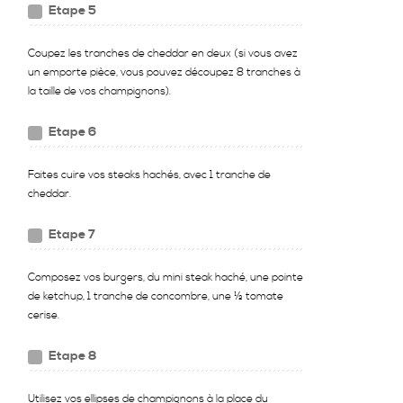
Etape 5
Coupez les tranches de cheddar en deux (si vous avez
un emporte pièce, vous pouvez découpez 8 tranches à
la taille de vos champignons).
Etape 6
Faites cuire vos steaks hachés, avec 1 tranche de
cheddar.
Etape 7
Composez vos burgers, du mini steak haché, une pointe
de ketchup, 1 tranche de concombre, une ½ tomate
cerise.
Etape 8
Utilisez vos ellipses de champignons à la place du