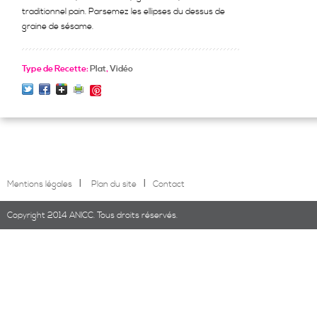
traditionnel pain. Parsemez les ellipses du dessus de
graine de sésame.
Type de Recette:
Plat
,
Vidéo
Save
l
l
Mentions légales
Plan du site
Contact
Copyright 2014 ANICC. Tous droits réservés.