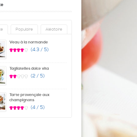
te
te
Populaire
Aléatoire
Veau à la normande
(4.3 / 5)
Tagliatelles dolce vita
(2 / 5)
Tarte provençale aux
champignons
(4 / 5)