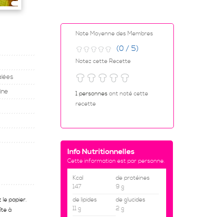
Note Moyenne des Membres
(0 / 5)
Notez cette Recette
alées
ine
1 personnes
ont noté cette
recette
Info Nutritionnelles
Cette information est par personne.
Kcal
de protéines
147
9 g
 le papier.
de lipides
de glucides
11 g
2 g
îte à