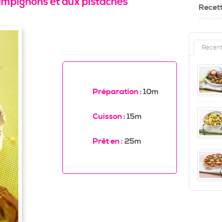
mpignons et aux pistaches
Recet
Récen
Préparation :
10m
Cuisson :
15m
Prêt en :
25m