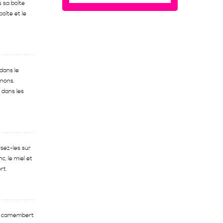
 sa boîte
boîte et le
 dans le
nons.
 dans les
sez-les sur
c, le miel et
rt.
le camembert