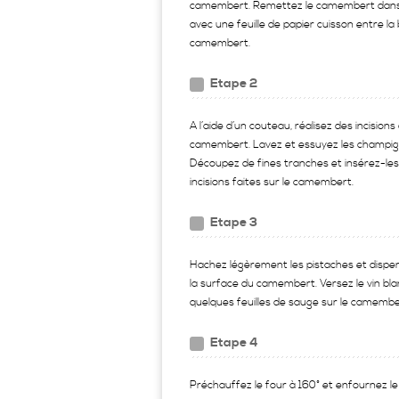
camembert. Remettez le camembert dans
avec une feuille de papier cuisson entre la 
camembert.
Etape 2
A l’aide d’un couteau, réalisez des incisions
camembert. Lavez et essuyez les champig
Découpez de fines tranches et insérez-les
incisions faites sur le camembert.
Etape 3
Hachez légèrement les pistaches et disper
la surface du camembert. Versez le vin blan
quelques feuilles de sauge sur le camembe
Etape 4
Préchauffez le four à 160° et enfournez 