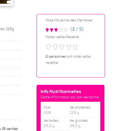
Note Moyenne des Membres
és (115g
(3 / 5)
Notez cette Recette
2 personnes
ont noté cette
recette
Info Nutritionnelles
Cette information est par personne.
Kcal
de protéines
428
13,9 g
de lipides
de glucides
25,2 g
36,3 g
 16 cercles