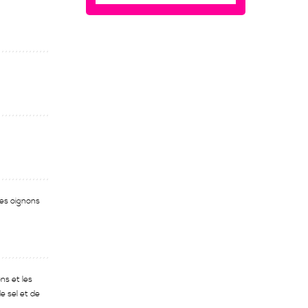
 les oignons
ns et les
e sel et de