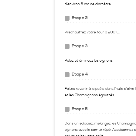
d’environ 6 cm de diamètre.
Etape 2
Préchauffez votre four à 200°C.
Etape 3
Pelez et émincez les oignons.
Etape 4
Faites revenir à la poêle dans l’huile d’olive
et les Champignons égouttés.
Etape 5
Dans un saladiez, mélangez les Champigno
oignons avec le comté râpé. Assaisonnez d