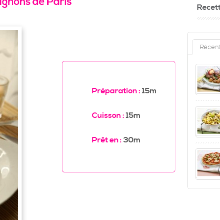
gnons de Paris
Recet
Récen
Préparation :
15m
Cuisson :
15m
Prêt en :
30m