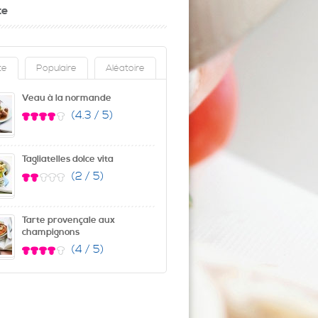
te
te
Populaire
Aléatoire
Veau à la normande
(4.3 / 5)
Tagliatelles dolce vita
(2 / 5)
Tarte provençale aux
champignons
(4 / 5)