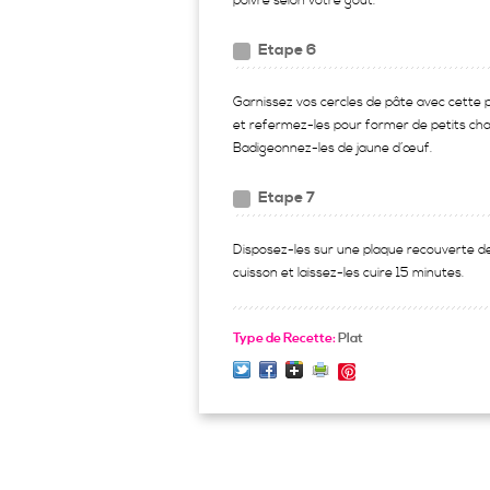
poivre selon votre goût.
Etape 6
Garnissez vos cercles de pâte avec cette 
et refermez-les pour former de petits ch
Badigeonnez-les de jaune d’œuf.
Etape 7
Disposez-les sur une plaque recouverte d
cuisson et laissez-les cuire 15 minutes.
Type de Recette:
Plat
Save