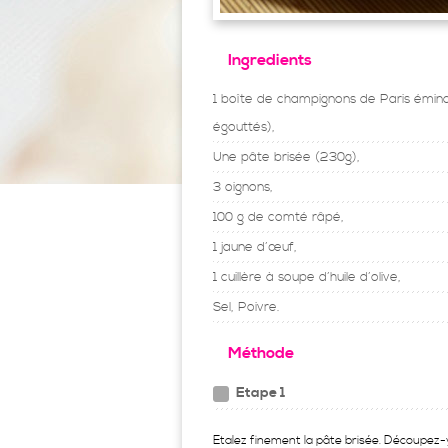
Ingredients
1 boîte de champignons de Paris éminc
égouttés),
Une pâte brisée (230g),
3 oignons,
100 g de comté râpé,
1 jaune d’œuf,
1 cuillère à soupe d’huile d’olive,
Sel, Poivre.
Méthode
Etape 1
Etalez finement la pâte brisée. Découpez-y