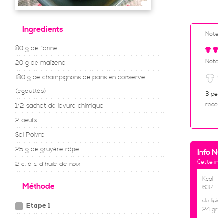
Ingredients
Not
80 g de farine
Note
20 g de maïzena
180 g de champignons de paris en conserve
(égouttés)
3 pe
rece
1/2 sachet de levure chimique
2 œufs
Sel Poivre
25 g de gruyère râpé
Info N
Cette i
2 c. à s. d'huile de noix
Kcal
Méthode
637
de lip
Etape 1
24 gr