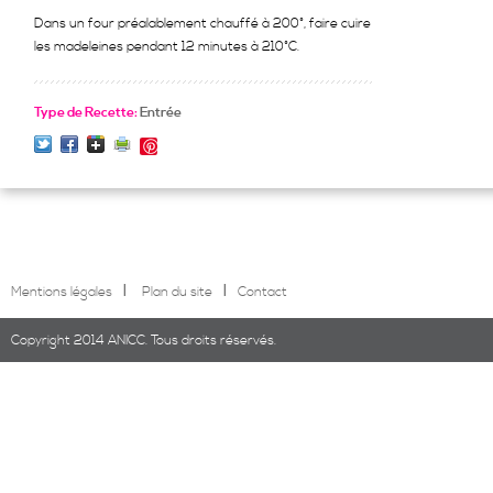
Dans un four préalablement chauffé à 200°, faire cuire
les madeleines pendant 12 minutes à 210°C.
Type de Recette:
Entrée
Save
l
l
Mentions légales
Plan du site
Contact
Copyright 2014 ANICC. Tous droits réservés.