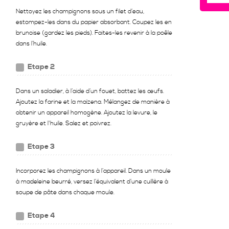
Nettoyez les champignons sous un filet d’eau,
estompez-les dans du papier absorbant. Coupez les en
brunoise (gardez les pieds). Faites-les revenir à la poêle
dans l’huile.
Etape 2
Dans un saladier, à l’aide d’un fouet, battez les œufs.
Ajoutez la farine et la maïzena. Mélangez de manière à
obtenir un appareil homogène. Ajoutez la levure, le
gruyère et l'huile. Salez et poivrez.
Etape 3
Incorporez les champignons à l’appareil. Dans un moule
à madeleine beurré, versez l’équivalent d’une cuillère à
soupe de pâte dans chaque moule.
Etape 4