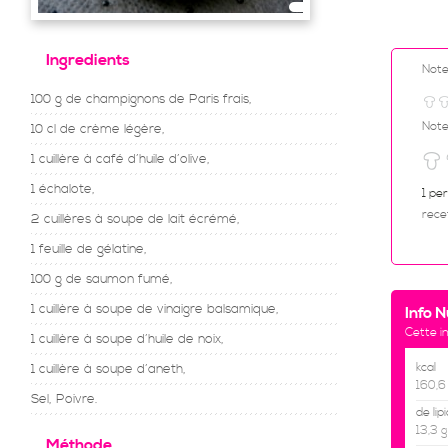
Ingredients
Not
100 g de champignons de Paris frais,
Note
10 cl de crème légère,
1 cuillère à café d’huile d’olive,
1 échalote,
1 pe
rece
2 cuillères à soupe de lait écrémé,
1 feuille de gélatine,
100 g de saumon fumé,
1 cuillère à soupe de vinaigre balsamique,
Info N
Cette i
1 cuillère à soupe d’huile de noix,
kcal
1 cuillère à soupe d’aneth,
160,6
Sel, Poivre.
de lip
13,3 g
Méthode