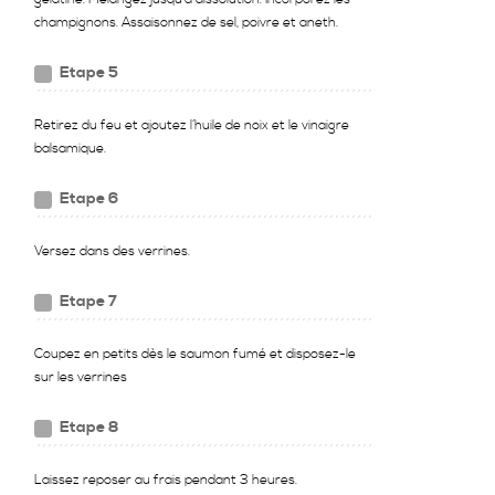
champignons. Assaisonnez de sel, poivre et aneth.
Etape 5
Retirez du feu et ajoutez l’huile de noix et le vinaigre
balsamique.
Etape 6
Versez dans des verrines.
Etape 7
Coupez en petits dès le saumon fumé et disposez-le
sur les verrines
Etape 8
Laissez reposer au frais pendant 3 heures.