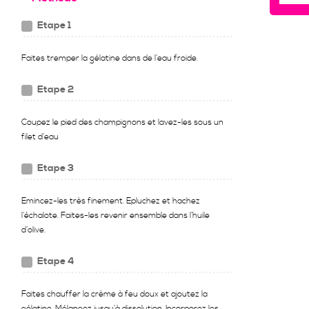
Etape 1
Faites tremper la gélatine dans de l’eau froide.
Etape 2
Coupez le pied des champignons et lavez-les sous un
filet d’eau
Etape 3
Emincez-les très finement. Epluchez et hachez
l’échalote. Faites-les revenir ensemble dans l’huile
d’olive.
Etape 4
Faites chauffer la crème à feu doux et ajoutez la
gélatine. Mélangez jusqu’à dissolution. Incorporez les