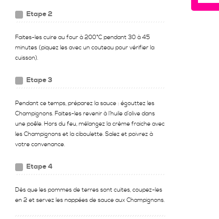
Etape 2
Faites-les cuire au four à 200°C pendant 30 à 45
minutes (piquez les avec un couteau pour vérifier la
cuisson).
Etape 3
Pendant ce temps, préparez la sauce : égouttez les
Champignons. Faites-les revenir à l’huile d’olive dans
une poêle. Hors du feu, mélangez la crème fraiche avec
les Champignons et la ciboulette. Salez et poivrez à
votre convenance.
Etape 4
Dès que les pommes de terres sont cuites, coupez-les
en 2 et servez les nappées de sauce aux Champignons.