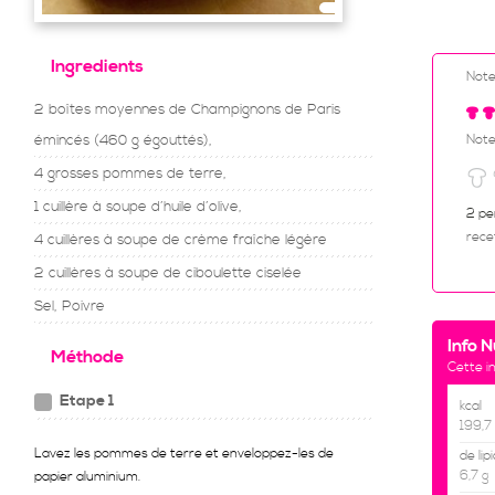
Ingredients
Not
2 boîtes moyennes de Champignons de Paris
émincés (460 g égouttés),
Note
4 grosses pommes de terre,
1 cuillère à soupe d’huile d’olive,
2 pe
rece
4 cuillères à soupe de crème fraîche légère
2 cuillères à soupe de ciboulette ciselée
Sel, Poivre
Info N
Méthode
Cette i
Etape 1
kcal
199,7
Lavez les pommes de terre et enveloppez-les de
de lip
6,7 g
papier aluminium.