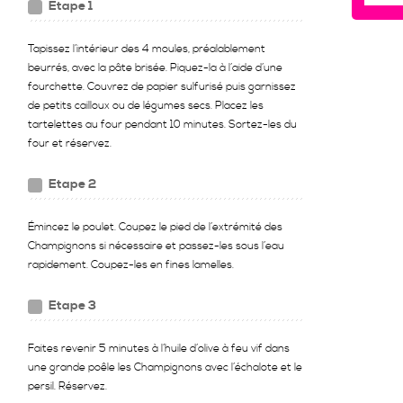
Etape 1
Tapissez l’intérieur des 4 moules, préalablement
beurrés, avec la pâte brisée. Piquez-la à l’aide d’une
fourchette. Couvrez de papier sulfurisé puis garnissez
de petits cailloux ou de légumes secs. Placez les
tartelettes au four pendant 10 minutes. Sortez-les du
four et réservez.
Etape 2
Émincez le poulet. Coupez le pied de l’extrémité des
Champignons si nécessaire et passez-les sous l’eau
rapidement. Coupez-les en fines lamelles.
Etape 3
Faites revenir 5 minutes à l’huile d’olive à feu vif dans
une grande poêle les Champignons avec l’échalote et le
persil. Réservez.