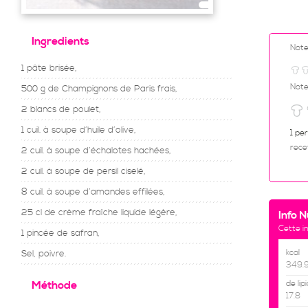
Ingredients
Not
1 pâte brisée,
Note
500 g de Champignons de Paris frais,
2 blancs de poulet,
1 cuil. à soupe d’huile d’olive,
1 pe
rece
2 cuil. à soupe d’échalotes hachées,
2 cuil. à soupe de persil ciselé,
8 cuil. à soupe d’amandes effilées,
25 cl de crème fraîche liquide légère,
Info N
Cette i
1 pincée de safran,
kcal
Sel, poivre.
349.
Méthode
de lip
17.8